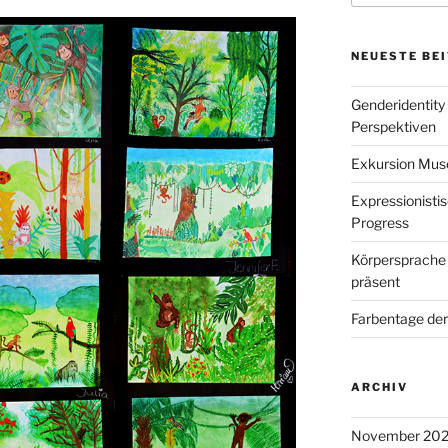
NEUESTE BE
Genderidentity
Perspektiven
Exkursion Mu
Expressionisti
Progress
Körpersprache 
präsent
Farbentage de
ARCHIV
November 20