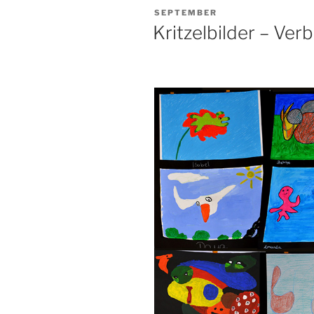
VERÖFFENTLICHT
SEPTEMBER
AM
Kritzelbilder – Ver