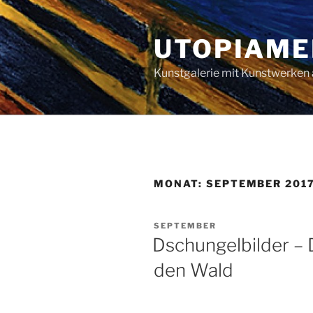
Zum
Inhalt
UTOPIAME
springen
Kunstgalerie mit Kunstwerken 
MONAT:
SEPTEMBER 201
VERÖFFENTLICHT
SEPTEMBER
AM
Dschungelbilder – 
den Wald