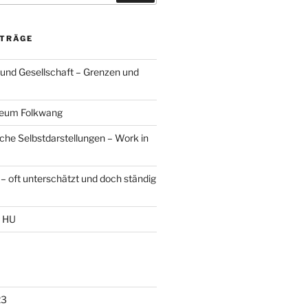
ITRÄGE
 und Gesellschaft – Grenzen und
seum Folkwang
sche Selbstdarstellungen – Work in
– oft unterschätzt und doch ständig
r HU
23