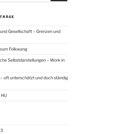
ITRÄGE
 und Gesellschaft – Grenzen und
seum Folkwang
sche Selbstdarstellungen – Work in
– oft unterschätzt und doch ständig
r HU
23