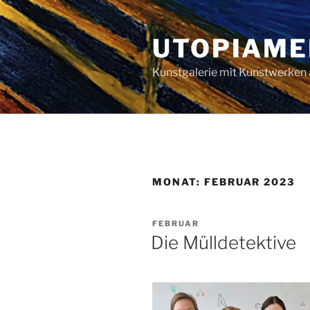
Zum
Inhalt
UTOPIAME
springen
Kunstgalerie mit Kunstwerken 
MONAT:
FEBRUAR 2023
VERÖFFENTLICHT
FEBRUAR
AM
Die Mülldetektive