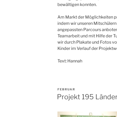
bewältigen konnten.
Am Markt der Möglichkeiten pr
indem wir unseren Mitschülern 
angepassten Parcours anboten.
Teamarbeit und mit Hilfe der T
wir durch Plakate und Fotos v
Kinder im Verlauf der Projektw
Text: Hannah
VERÖFFENTLICHT
FEBRUAR
AM
Projekt 195 Lände