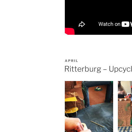
VERÖFFENTLICHT
APRIL
AM
Ritterburg – Upcycl