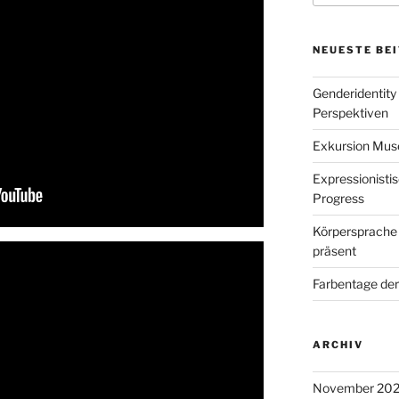
NEUESTE BE
Genderidentity
Perspektiven
Exkursion Mu
Expressionisti
Progress
Körpersprache 
präsent
Farbentage de
ARCHIV
November 20