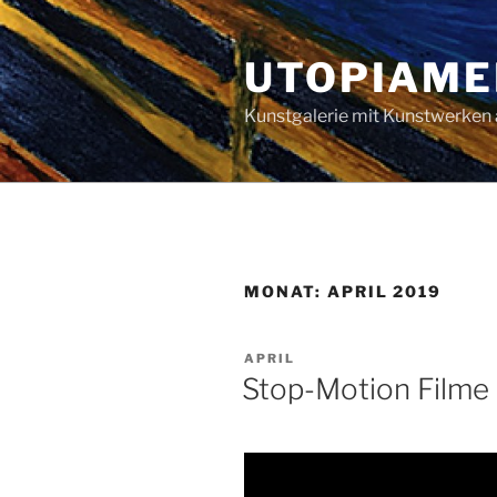
Zum
Inhalt
UTOPIAME
springen
Kunstgalerie mit Kunstwerken 
MONAT:
APRIL 2019
VERÖFFENTLICHT
APRIL
AM
Stop-Motion Filme