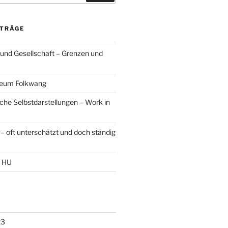
ITRÄGE
 und Gesellschaft – Grenzen und
seum Folkwang
sche Selbstdarstellungen – Work in
– oft unterschätzt und doch ständig
r HU
23