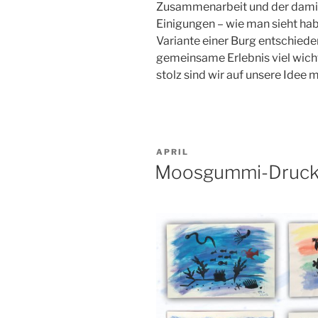
Zusammenarbeit und der dami
Einigungen – wie man sieht hab
Variante einer Burg entschiede
gemeinsame Erlebnis viel wicht
stolz sind wir auf unsere Idee 
VERÖFFENTLICHT
APRIL
AM
Moosgummi-Druc