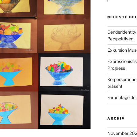
NEUESTE BE
Genderidentity
Perspektiven
Exkursion Mu
Expressionisti
Progress
Körpersprache 
präsent
Farbentage de
ARCHIV
November 20