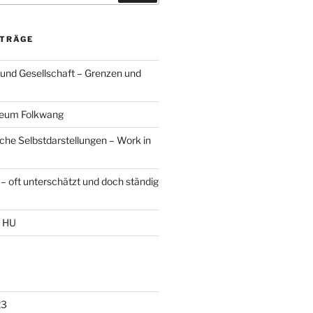
ITRÄGE
 und Gesellschaft – Grenzen und
seum Folkwang
sche Selbstdarstellungen – Work in
– oft unterschätzt und doch ständig
r HU
23