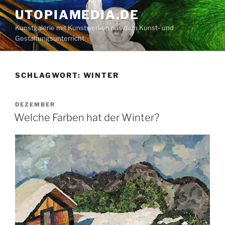
Zum
UTOPIAMEDIA.DE
Inhalt
Kunstgalerie mit Kunstwerken aus dem Kunst- und
springen
Gestaltungsunterricht
SCHLAGWORT:
WINTER
VERÖFFENTLICHT
DEZEMBER
AM
Welche Farben hat der Winter?