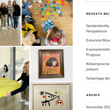
NEUESTE BE
Genderidentity
Perspektiven
Exkursion Mu
Expressionisti
Progress
Körpersprache 
präsent
Farbentage de
ARCHIV
November 20