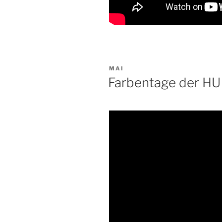
VERÖFFENTLICHT
MAI
AM
Farbentage der HU