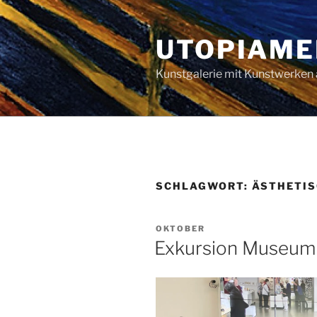
Zum
Inhalt
UTOPIAME
springen
Kunstgalerie mit Kunstwerken 
SCHLAGWORT:
ÄSTHETIS
VERÖFFENTLICHT
OKTOBER
AM
Exkursion Museum