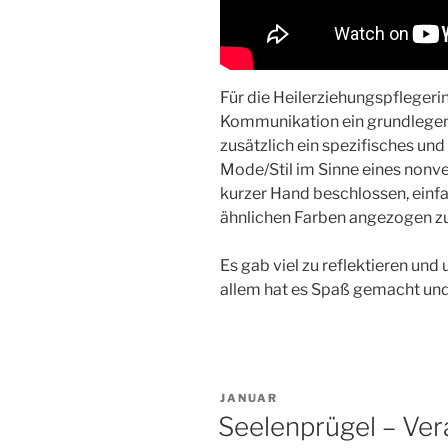
Für die Heilerziehungspflegeri
Kommunikation ein grundlegen
zusätzlich ein spezifisches un
Mode/Stil im Sinne eines nonv
kurzer Hand beschlossen, einfa
ähnlichen Farben angezogen z
Es gab viel zu reflektieren und
allem hat es Spaß gemacht un
VERÖFFENTLICHT
JANUAR
AM
Seelenprügel – Ver