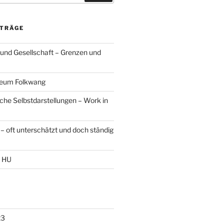
ITRÄGE
 und Gesellschaft – Grenzen und
seum Folkwang
sche Selbstdarstellungen – Work in
– oft unterschätzt und doch ständig
r HU
23