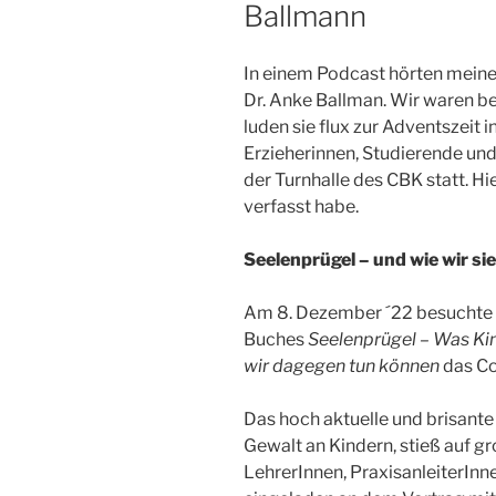
Ballmann
In einem Podcast hörten meine 
Dr. Anke Ballman. Wir waren b
luden sie flux zur Adventszeit 
Erzieherinnen, Studierende und
der Turnhalle des CBK statt. Hi
verfasst habe.
Seelenprügel – und wie wir si
Am 8. Dezember ´22 besuchte D
Buches
Seelenprügel – Was Kin
wir dagegen tun können
das Co
Das hoch aktuelle und brisant
Gewalt an Kindern, stieß auf gr
LehrerInnen, PraxisanleiterInn