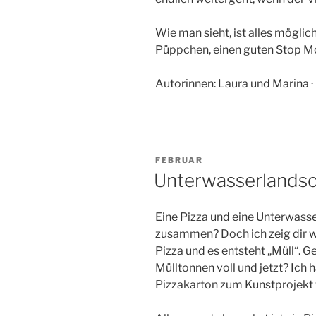
Wie man sieht, ist alles möglic
Püppchen, einen guten Stop Mot
Autorinnen: Laura und Marina ·
VERÖFFENTLICHT
FEBRUAR
AM
Unterwasserlandsc
Eine Pizza und eine Unterwasse
zusammen? Doch ich zeig dir wi
Pizza und es entsteht „Müll“. G
Mülltonnen voll und jetzt? Ich h
Pizzakarton zum Kunstprojekt