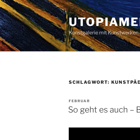
Zum
Inhalt
UTOPIAME
springen
Kunstgalerie mit Kunstwerken 
SCHLAGWORT:
KUNSTPÄ
VERÖFFENTLICHT
FEBRUAR
AM
So geht es auch – B