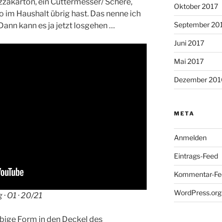
izzakarton, ein Cuttermesser/ Schere,
Oktober 2017
o im Haushalt übrig hast. Das nenne ich
September 20
Dann kann es ja jetzt losgehen …
Juni 2017
Mai 2017
Dezember 201
META
Anmelden
Eintrags-Feed
Kommentar-Fe
WordPress.org
 · O1 · 20/21
ebige Form in den Deckel des