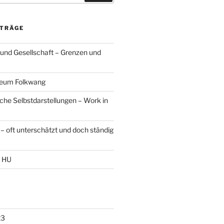
ITRÄGE
 und Gesellschaft – Grenzen und
seum Folkwang
sche Selbstdarstellungen – Work in
– oft unterschätzt und doch ständig
r HU
23