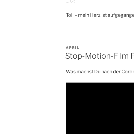
… (-;
Toll – mein Herz ist aufgegange
VERÖFFENTLICHT
APRIL
AM
Stop-Motion-Film 
Was machst Du nach der Cor