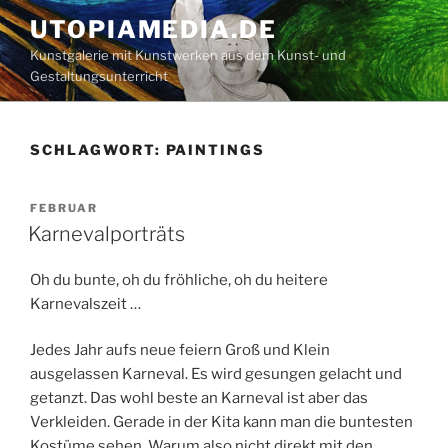
Zum
UTOPIAMEDIA.DE
Inhalt
Kunstgalerie mit Kunstwerken aus dem Kunst- und
springen
Gestaltungsunterricht
SCHLAGWORT:
PAINTINGS
VERÖFFENTLICHT
FEBRUAR
AM
Karnevalporträts
Oh du bunte, oh du fröhliche, oh du heitere
Karnevalszeit …
Jedes Jahr aufs neue feiern Groß und Klein
ausgelassen Karneval. Es wird gesungen gelacht und
getanzt. Das wohl beste an Karneval ist aber das
Verkleiden. Gerade in der Kita kann man die buntesten
Kostüme sehen. Warum also nicht direkt mit den